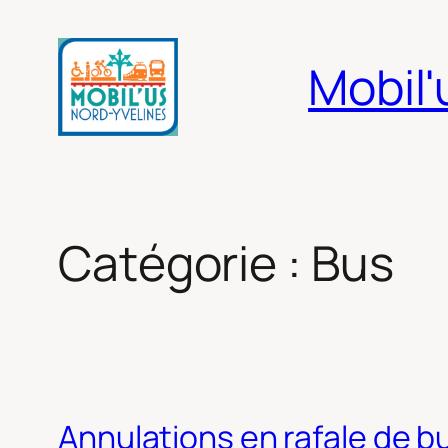
Aller
au
Mobil'
contenu
Catégorie :
Bus
Annulations en rafale de bu