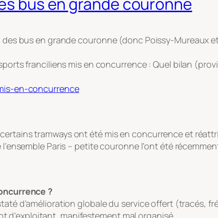
 des bus en grande couronne
lic des bus en grande couronne (donc Poissy-Mureaux e
orts franciliens mis en concurrence : Quel bilan (prov
s-mis-en-concurrence
ertains tramways ont été mis en concurrence et réattri
e l’ensemble Paris – petite couronne l’ont été récemment
concurrence ?
taté d’amélioration globale du service offert (tracés, f
 d’exploitant, manifestement mal organisé.