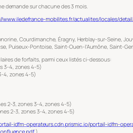
e une demande sur chacune des 3 mois.
://www.iledefrance-mobilites.fr/actualites/locales/de
norine, Courdimanche, Éragny, Herblay-sur-Seine, Jou
toise, Puiseux-Pontoise, Saint-Ouen-l’Aumône, Saint-Ge
ulaires de forfaits, parmi ceux listés ci-dessous:
s 3-4, zones 4-5)
3-4, zones 4-5)
nes 2-3, zones 3-4, zones 4-5)
nes 2-3, zones 3-4, zones 4-5)
portail-idfm-operateurs.cdn.prismic.io/portail-idfm-
nfluence.pdf
)