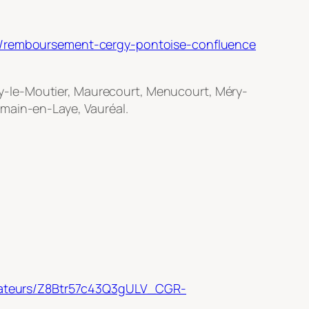
tail/remboursement-cergy-pontoise-confluence
y-le-Moutier, Maurecourt, Menucourt, Méry-
rmain-en-Laye, Vauréal.
operateurs/Z8Btr57c43Q3gULV_CGR-