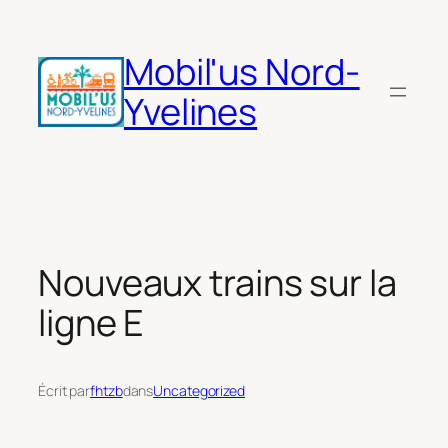
Aller
au
Mobil'us Nord-
contenu
Yvelines
Nouveaux trains sur la
ligne E
Écrit par
fhtzb
dans
Uncategorized