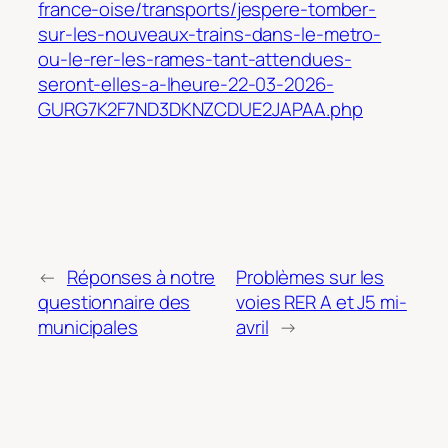
france-oise/transports/jespere-tomber-
sur-les-nouveaux-trains-dans-le-metro-
ou-le-rer-les-rames-tant-attendues-
seront-elles-a-lheure-22-03-2026-
GURG7K2F7ND3DKNZCDUE2JAPAA.php
←
Réponses à notre
Problèmes sur les
questionnaire des
voies RER A et J5 mi-
municipales
avril
→